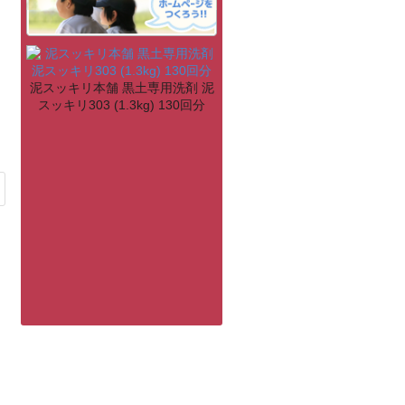
泥スッキリ本舗 黒土専用洗剤 泥
スッキリ303 (1.3kg) 130回分