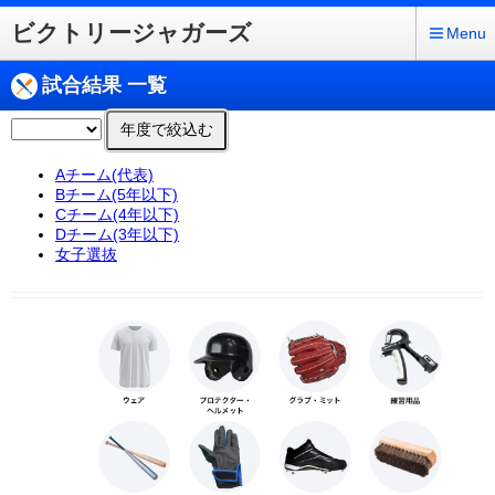
ビクトリージャガーズ
Menu
試合結果 一覧
年度で絞込む
Aチーム(代表)
Bチーム(5年以下)
Cチーム(4年以下)
Dチーム(3年以下)
女子選抜